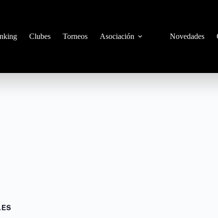
nking
Clubes
Torneos
Asociación
Novedades
6
LES